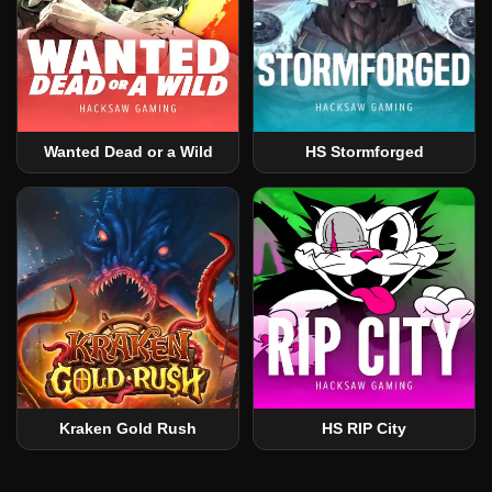
Wanted Dead or a Wild
HS Stormforged
Kraken Gold Rush
HS RIP City