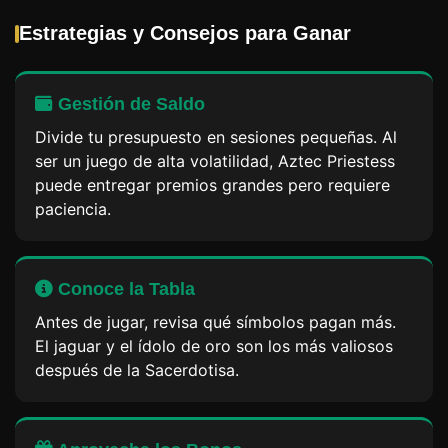
Estrategias y Consejos para Ganar
Gestión de Saldo
Divide tu presupuesto en sesiones pequeñas. Al
ser un juego de alta volatilidad, Aztec Priestess
puede entregar premios grandes pero requiere
paciencia.
Conoce la Tabla
Antes de jugar, revisa qué símbolos pagan más.
El jaguar y el ídolo de oro son los más valiosos
después de la Sacerdotisa.