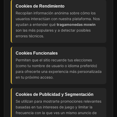
Cookies de Rendimiento
Recopilan información anónima sobre cómo los
usuarios interactúan con nuestra plataforma. Nos
ayudan a entender qué
tragamonedas mxwin
son las más populares y a detectar posibles
errores técnicos.
Cookies Funcionales
Permiten que el sitio recuerde tus elecciones
(como tu nombre de usuario o idioma preferido)
para ofrecerte una experiencia más personalizada
en tu próximo acceso.
Cookies de Publicidad y Segmentación
Se utilizan para mostrarte promociones relevantes
basadas en tus intereses de juego y limitar la
frecuencia con la que ves un mismo anuncio de