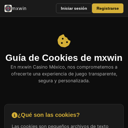
mxwin
Iniciar sesión
Registrarse
Guía de Cookies de mxwin
En mxwin Casino México, nos comprometemos a
ofrecerte una experiencia de juego transparente,
segura y personalizada.
¿Qué son las cookies?
Las cookies son pequeños archivos de texto