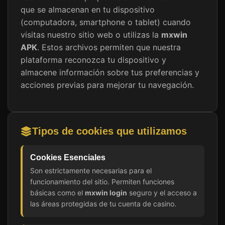
que se almacenan en tu dispositivo
(computadora, smartphone o tablet) cuando
visitas nuestro sitio web o utilizas la
mxwin
APK
. Estos archivos permiten que nuestra
plataforma reconozca tu dispositivo y
almacene información sobre tus preferencias y
acciones previas para mejorar tu navegación.
Tipos de cookies que utilizamos
Cookies Esenciales
Son estrictamente necesarias para el
funcionamiento del sitio. Permiten funciones
básicas como el
mxwin login
seguro y el acceso a
las áreas protegidas de tu cuenta de casino.