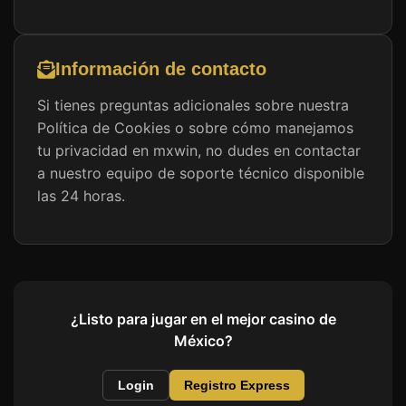
Información de contacto
Si tienes preguntas adicionales sobre nuestra
Política de Cookies o sobre cómo manejamos
tu privacidad en mxwin, no dudes en contactar
a nuestro equipo de soporte técnico disponible
las 24 horas.
¿Listo para jugar en el mejor casino de
México?
Login
Registro Express