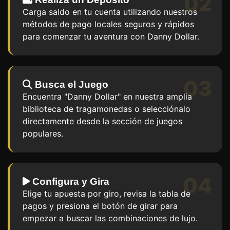
02
Carga saldo en tu cuenta utilizando nuestros
métodos de pago locales seguros y rápidos
para comenzar tu aventura con Danny Dollar.
03
Busca el Juego
Encuentra "Danny Dollar" en nuestra amplia
biblioteca de tragamonedas o selecciónalo
directamente desde la sección de juegos
populares.
04
Configura y Gira
Elige tu apuesta por giro, revisa la tabla de
pagos y presiona el botón de girar para
empezar a buscar las combinaciones de lujo.