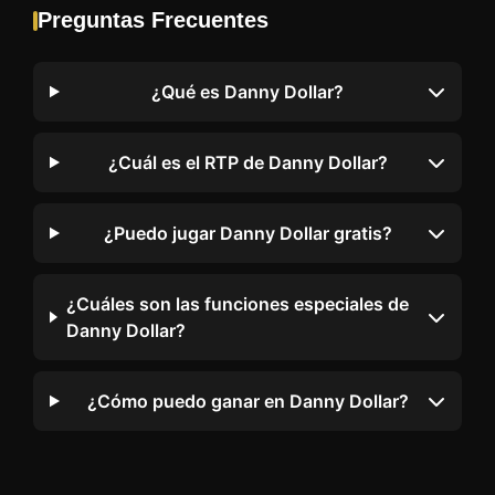
Preguntas Frecuentes
¿Qué es Danny Dollar?
¿Cuál es el RTP de Danny Dollar?
¿Puedo jugar Danny Dollar gratis?
¿Cuáles son las funciones especiales de
Danny Dollar?
¿Cómo puedo ganar en Danny Dollar?