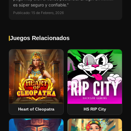
es súper seguro y confiable."
Publicado: 15 de Febrero, 2026
Juegos Relacionados
Heart of Cleopatra
HS RIP City