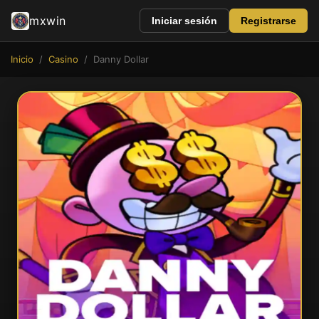
mxwin
Iniciar sesión
Registrarse
Inicio
/
Casino
/
Danny Dollar