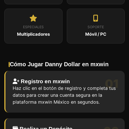
ESPECIALES
SOPORTE
Multiplicadores
Móvil / PC
Cómo Jugar Danny Dollar en mxwin
01
Registro en mxwin
Haz clic en el botón de registro y completa tus
datos para crear una cuenta segura en la
plataforma mxwin México en segundos.
Realiza un Depósito