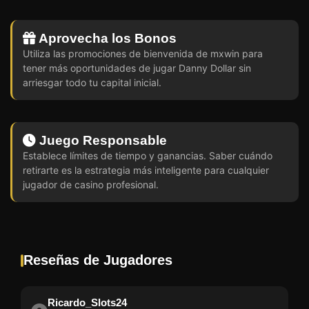
Aprovecha los Bonos
Utiliza las promociones de bienvenida de mxwin para
tener más oportunidades de jugar Danny Dollar sin
arriesgar todo tu capital inicial.
Juego Responsable
Establece límites de tiempo y ganancias. Saber cuándo
retirarte es la estrategia más inteligente para cualquier
jugador de casino profesional.
Reseñas de Jugadores
Ricardo_Slots24