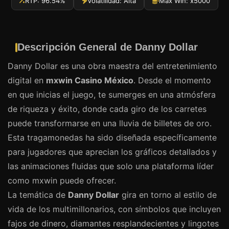
RTP: 96.54%
Volatilidad: Alta
Max Win: x5000
Descripción General de Danny Dollar
Danny Dollar es una obra maestra del entretenimiento
digital en
mxwin Casino México
. Desde el momento
en que inicias el juego, te sumerges en una atmósfera
de riqueza y éxito, donde cada giro de los carretes
puede transformarse en una lluvia de billetes de oro.
Esta tragamonedas ha sido diseñada específicamente
para jugadores que aprecian los gráficos detallados y
las animaciones fluidas que solo una plataforma líder
como mxwin puede ofrecer.
La temática de
Danny Dollar
gira en torno al estilo de
vida de los multimillonarios, con símbolos que incluyen
fajos de dinero, diamantes resplandecientes y lingotes