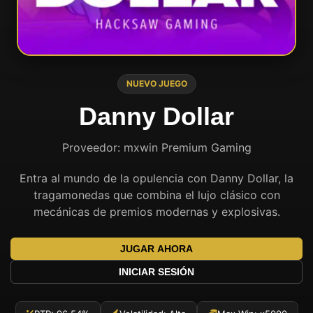
NUEVO JUEGO
Danny Dollar
Proveedor: mxwin Premium Gaming
Entra al mundo de la opulencia con Danny Dollar, la
tragamonedas que combina el lujo clásico con
mecánicas de premios modernas y explosivas.
JUGAR AHORA
INICIAR SESIÓN