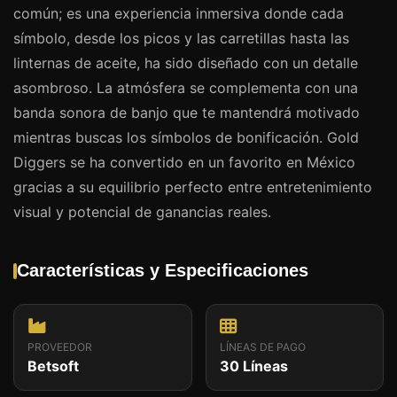
común; es una experiencia inmersiva donde cada
símbolo, desde los picos y las carretillas hasta las
linternas de aceite, ha sido diseñado con un detalle
asombroso. La atmósfera se complementa con una
banda sonora de banjo que te mantendrá motivado
mientras buscas los símbolos de bonificación. Gold
Diggers se ha convertido en un favorito en México
gracias a su equilibrio perfecto entre entretenimiento
visual y potencial de ganancias reales.
Características y Especificaciones
PROVEEDOR
LÍNEAS DE PAGO
Betsoft
30 Líneas