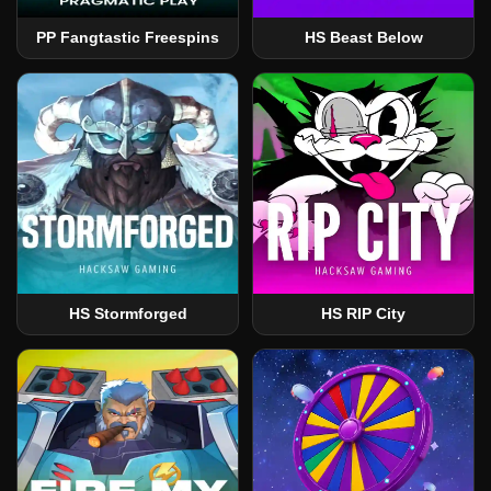
PP Fangtastic Freespins
HS Beast Below
HS Stormforged
HS RIP City