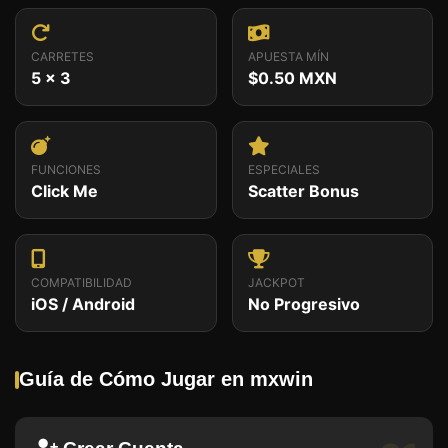
CARRETES
APUESTA MÍN
5 x 3
$0.50 MXN
FUNCIONES
ESPECIALES
Click Me
Scatter Bonus
COMPATIBILIDAD
JACKPOT
iOS / Android
No Progresivo
Guía de Cómo Jugar en mxwin