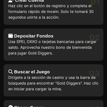
01
Crear Cuenta
Haz clic en el botón de registro y completa el
formulario rápido de mxwin. Solo te tomará 30
segundos unirte a la acción.
02
Depositar Fondos
Usa SPEI, OXXO o tarjetas bancarias para cargar
saldo. Aprovecha nuestro bono de bienvenida
para jugar Gold Diggers.
03
Buscar el Juego
Dirígete a la sección de casino y usa la barra de
búsqueda para encontrar "Gold Diggers". Haz clic
en iniciar para cargar la mina.