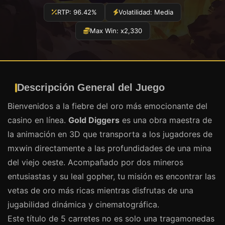
RTP: 96.42%
Volatilidad: Media
Max Win: x2,330
Descripción General del Juego
Bienvenidos a la fiebre del oro más emocionante del
casino en línea.
Gold Diggers
es una obra maestra de
la animación en 3D que transporta a los jugadores de
mxwin directamente a las profundidades de una mina
del viejo oeste. Acompañado por dos mineros
entusiastas y su leal gopher, tu misión es encontrar las
vetas de oro más ricas mientras disfrutas de una
jugabilidad dinámica y cinematográfica.
Este título de 5 carretes no es solo una tragamonedas