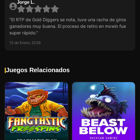
Jorge L.
"El RTP de Gold Diggers se nota, tuve una racha de giros
ganadores muy buena. El proceso de retiro en mxwin fue
super rápido."
15 de Enero, 2026
Juegos Relacionados