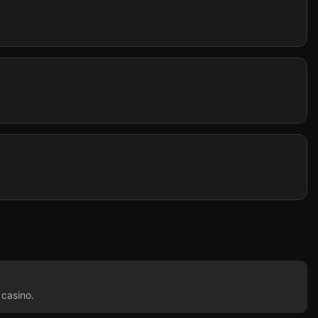
 casino.