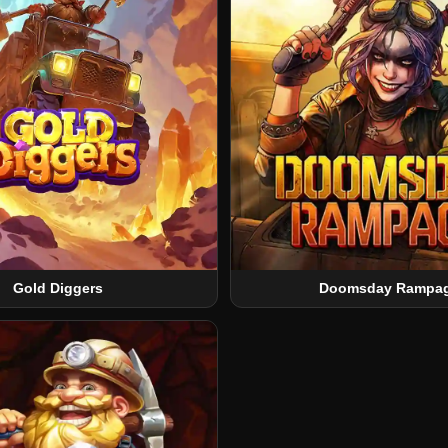
Gold Diggers
Doomsday Rampa