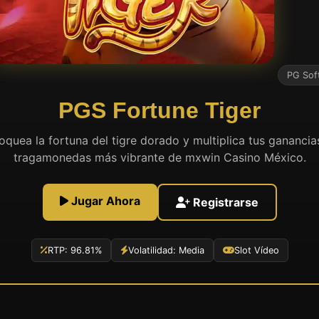
PG Sof
PGS Fortune Tiger
oquea la fortuna del tigre dorado y multiplica tus ganancias
tragamonedas más vibrante de mxwin Casino México.
Jugar Ahora
Registrarse
RTP: 96.81%
Volatilidad: Media
Slot Vídeo