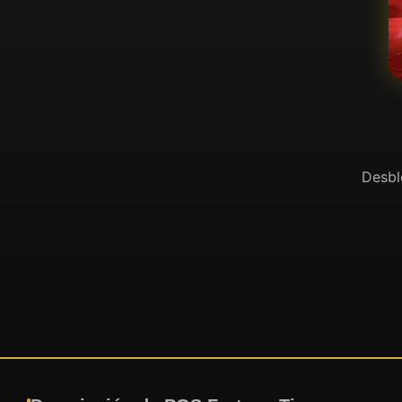
Desbl