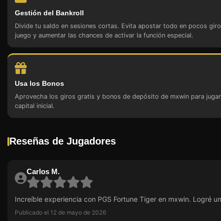
Gestión del Bankroll
Divide tu saldo en sesiones cortas. Evita apostar todo en pocos gir
juego y aumentar las chances de activar la función especial.
Usa los Bonos
Aprovecha los giros gratis y bonos de depósito de mxwin para juga
capital inicial.
Reseñas de Jugadores
Carlos M.
Increíble experiencia con PGS Fortune Tiger en mxwin. Logré un 
Publicado el 12 de mayo de 2026