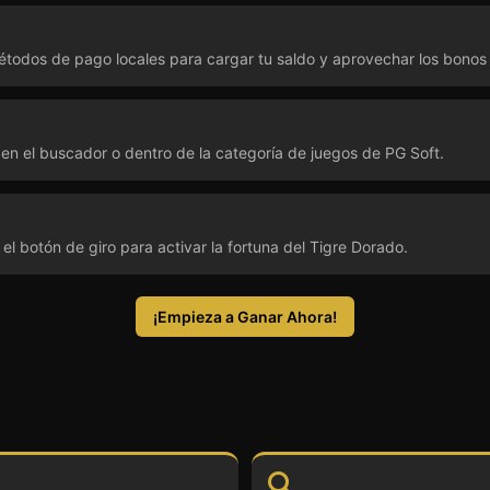
métodos de pago locales para cargar tu saldo y aprovechar los bonos
en el buscador o dentro de la categoría de juegos de PG Soft.
l botón de giro para activar la fortuna del Tigre Dorado.
¡Empieza a Ganar Ahora!