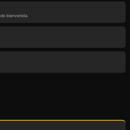
 de bienvenida.