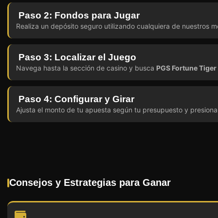
Paso 2: Fondos para Jugar
Realiza un depósito seguro utilizando cualquiera de nuestros 
Paso 3: Localizar el Juego
Navega hasta la sección de casino y busca
PGS Fortune Tiger
Paso 4: Configurar y Girar
Ajusta el monto de tu apuesta según tu presupuesto y presiona e
Consejos y Estrategias para Ganar