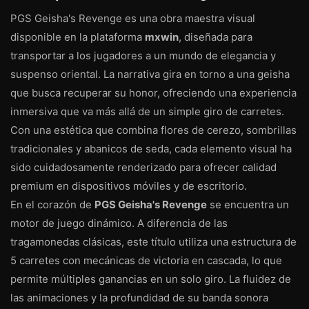
PGS Geisha's Revenge es una obra maestra visual
disponible en la plataforma
mxwin
, diseñada para
transportar a los jugadores a un mundo de elegancia y
suspenso oriental. La narrativa gira en torno a una geisha
que busca recuperar su honor, ofreciendo una experiencia
inmersiva que va más allá de un simple giro de carretes.
Con una estética que combina flores de cerezo, sombrillas
tradicionales y abanicos de seda, cada elemento visual ha
sido cuidadosamente renderizado para ofrecer calidad
premium en dispositivos móviles y de escritorio.
En el corazón de
PGS Geisha's Revenge
se encuentra un
motor de juego dinámico. A diferencia de las
tragamonedas clásicas, este título utiliza una estructura de
5 carretes con mecánicas de victoria en cascada, lo que
permite múltiples ganancias en un solo giro. La fluidez de
las animaciones y la profundidad de su banda sonora