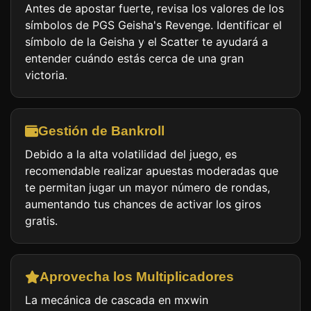
Antes de apostar fuerte, revisa los valores de los
símbolos de PGS Geisha's Revenge. Identificar el
símbolo de la Geisha y el Scatter te ayudará a
entender cuándo estás cerca de una gran
victoria.
Gestión de Bankroll
Debido a la alta volatilidad del juego, es
recomendable realizar apuestas moderadas que
te permitan jugar un mayor número de rondas,
aumentando tus chances de activar los giros
gratis.
Aprovecha los Multiplicadores
La mecánica de cascada en mxwin