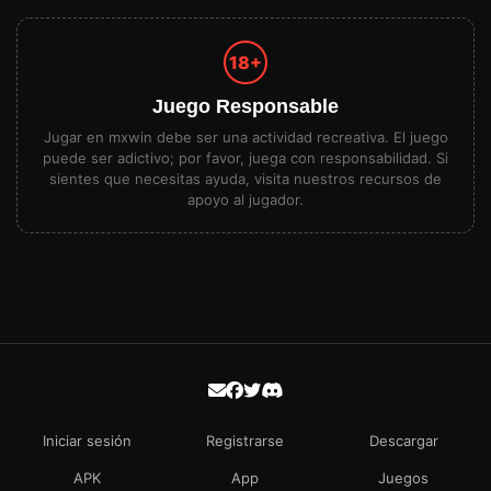
18+
Juego Responsable
Jugar en mxwin debe ser una actividad recreativa. El juego
puede ser adictivo; por favor, juega con responsabilidad. Si
sientes que necesitas ayuda, visita nuestros recursos de
apoyo al jugador.
Iniciar sesión
Registrarse
Descargar
APK
App
Juegos