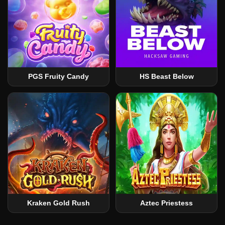
PGS Fruity Candy
HS Beast Below
Kraken Gold Rush
Aztec Priestess