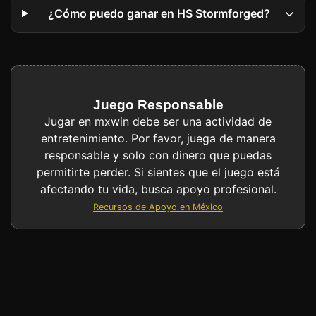
¿Cómo puedo ganar en HS Stormforged?
Juego Responsable
Jugar en mxwin debe ser una actividad de
entretenimiento. Por favor, juega de manera
responsable y solo con dinero que puedas
permitirte perder. Si sientes que el juego está
afectando tu vida, busca apoyo profesional.
Recursos de Apoyo en México