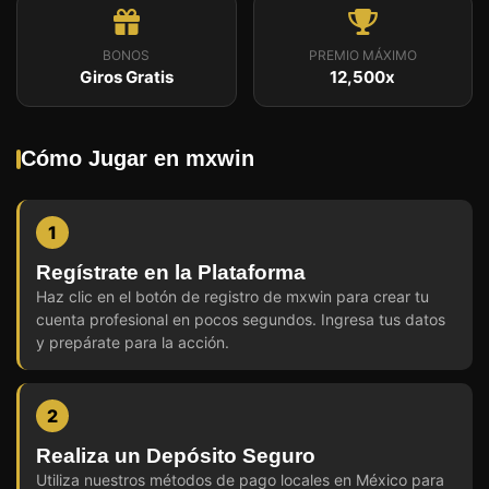
BONOS
PREMIO MÁXIMO
Giros Gratis
12,500x
Cómo Jugar en mxwin
1
Regístrate en la Plataforma
Haz clic en el botón de registro de mxwin para crear tu
cuenta profesional en pocos segundos. Ingresa tus datos
y prepárate para la acción.
2
Realiza un Depósito Seguro
Utiliza nuestros métodos de pago locales en México para