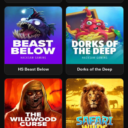
HS Beast Below
Dorks of the Deep