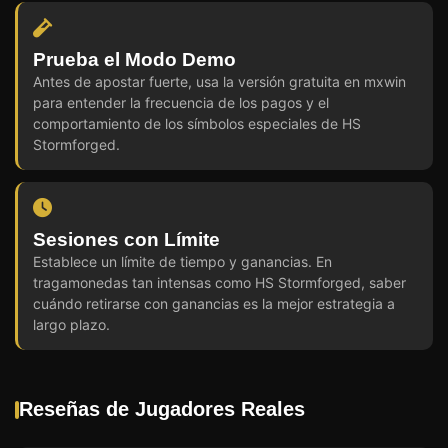
Prueba el Modo Demo
Antes de apostar fuerte, usa la versión gratuita en mxwin
para entender la frecuencia de los pagos y el
comportamiento de los símbolos especiales de HS
Stormforged.
Sesiones con Límite
Establece un límite de tiempo y ganancias. En
tragamonedas tan intensas como HS Stormforged, saber
cuándo retirarse con ganancias es la mejor estrategia a
largo plazo.
Reseñas de Jugadores Reales