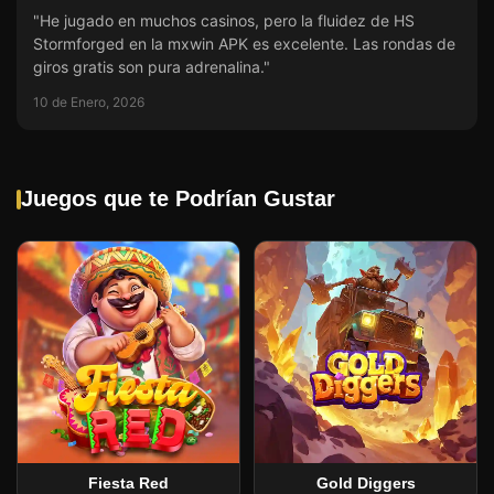
"He jugado en muchos casinos, pero la fluidez de HS
Stormforged en la mxwin APK es excelente. Las rondas de
giros gratis son pura adrenalina."
10 de Enero, 2026
Juegos que te Podrían Gustar
Fiesta Red
Gold Diggers